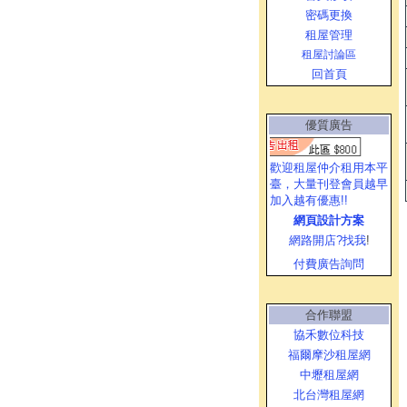
密碼更換
租屋管理
租屋討論區
回首頁
優質廣告
歡迎租屋仲介租用本平
臺，大量刊登會員越早
加入越有優惠!!
網頁設計方案
網路開店?找我
!
付費廣告詢問
合作聯盟
協禾數位科技
福爾摩沙租屋網
中壢租屋網
北台灣租屋網