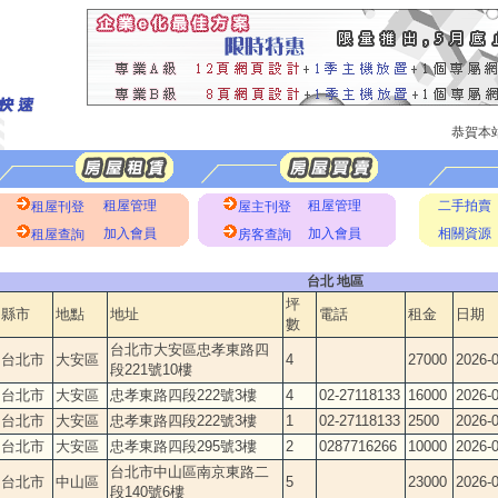
恭賀本站
租屋管理
租屋管理
二手拍賣
租屋刊登
屋主刊登
加入會員
加入會員
相關資源
租屋查詢
房客查詢
台北 地區
坪
縣市
地點
地址
電話
租金
日期
數
台北市大安區忠孝東路四
台北市
大安區
4
27000
2026-0
段221號10樓
台北市
大安區
忠孝東路四段222號3樓
4
02-27118133
16000
2026-0
台北市
大安區
忠孝東路四段222號3樓
1
02-27118133
2500
2026-0
台北市
大安區
忠孝東路四段295號3樓
2
0287716266
10000
2026-0
台北市中山區南京東路二
台北市
中山區
5
23000
2026-0
段140號6樓