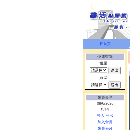
回首頁
快速查詢
租屋：
買屋：
會員專區
08/6/2026
您好!
登入
登出
加入會員
會員修改